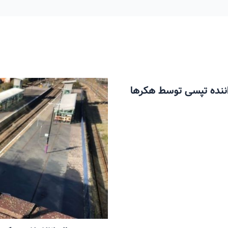
ن مسافر و 6 میلیون راننده تپسی توسط هکرها