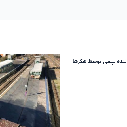
ن مسافر و 6 میلیون راننده تپسی توسط هکرها