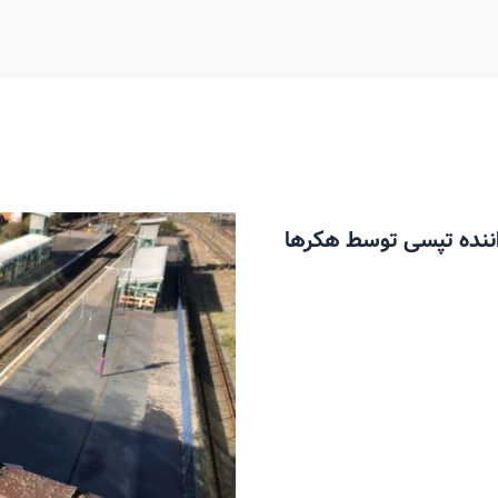
ن مسافر و 6 میلیون راننده تپسی توسط هکرها