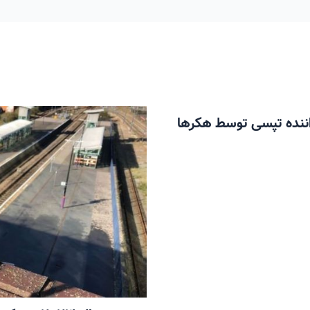
ن مسافر و 6 میلیون راننده تپسی توسط هکرها