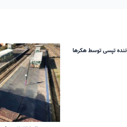
ن مسافر و 6 میلیون راننده تپسی توسط هکرها