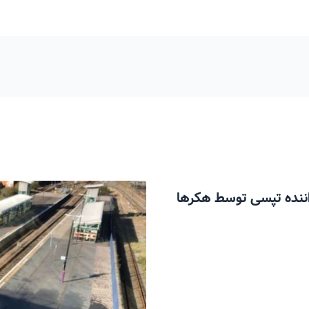
ن مسافر و 6 میلیون راننده تپسی توسط هکرها