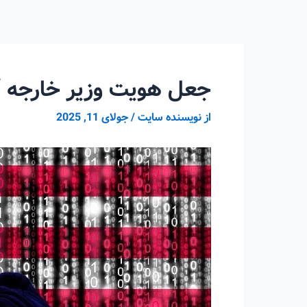
رش
ه
حتوا
جعل هویت وزیر خارجه آ
از
نویسنده سایت
/
جولای 11, 2025