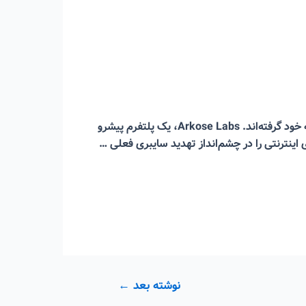
براساس یک گزارش ترسناک، نرخ کلاهبرداری‌ اینترنتی با شدت عجیبی رو به رشد بوده و جرایم سایبری اشکال پیچیده‌ای به خود گرفته‌اند. Arkose Labs، یک پلتفرم پیشرو
اینترنتی را در چشم‌انداز تهدید سایبری فعلی …
نوشته بعد
←