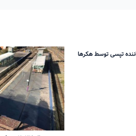
ن مسافر و 6 میلیون راننده تپسی توسط هکرها